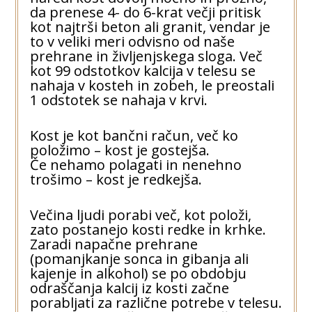
da prenese 4- do 6-krat večji pritisk
kot najtrši beton ali granit, vendar je
to v veliki meri odvisno od naše
prehrane in življenjskega sloga. Več
kot 99 odstotkov kalcija v telesu se
nahaja v kosteh in zobeh, le preostali
1 odstotek se nahaja v krvi.
Kost je kot bančni račun, več ko
položimo – kost je gostejša.
Če nehamo polagati in nenehno
trošimo – kost je redkejša.
Večina ljudi porabi več, kot položi,
zato postanejo kosti redke in krhke.
Zaradi napačne prehrane
(pomanjkanje sonca in gibanja ali
kajenje in alkohol) se po obdobju
odraščanja kalcij iz kosti začne
porabljati za različne potrebe v telesu.