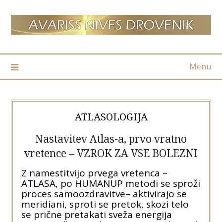
Skip
to
content
Menu
ATLASOLOGIJA
Nastavitev Atlas-a, prvo vratno
vretence – VZROK ZA VSE BOLEZNI
Z namestitvijo prvega vretenca –
ATLASA, po HUMANUP metodi se sproži
proces samoozdravitve– aktivirajo se
meridiani, sproti se pretok, skozi telo
se prične pretakati sveža energija