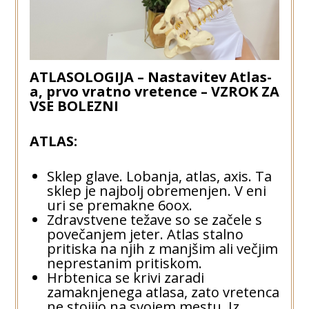
ATLASOLOGIJA – Nastavitev Atlas-
a, prvo vratno vretence – VZROK ZA
VSE BOLEZNI
ATLAS:
Sklep glave. Lobanja, atlas, axis. Ta
sklep je najbolj obremenjen. V eni
uri se premakne 6oox.
Zdravstvene težave so se začele s
povečanjem jeter. Atlas stalno
pritiska na njih z manjšim ali večjim
neprestanim pritiskom.
Hrbtenica se krivi zaradi
zamaknjenega atlasa, zato vretenca
ne stojijo na svojem mestu. Iz