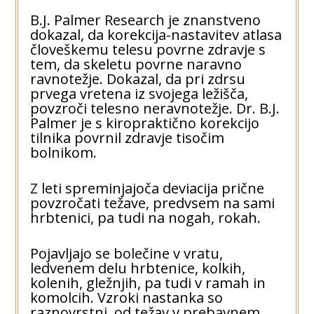
B.J. Palmer Research je znanstveno
dokazal, da korekcija-nastavitev atlasa
človeškemu telesu povrne zdravje s
tem, da skeletu povrne naravno
ravnotežje. Dokazal, da pri zdrsu
prvega vretena iz svojega ležišča,
povzroči telesno neravnotežje. Dr. B.J.
Palmer je s kiropraktično korekcijo
tilnika povrnil zdravje tisočim
bolnikom.
Z leti spreminjajoča deviacija prične
povzročati težave, predvsem na sami
hrbtenici, pa tudi na nogah, rokah.
Pojavljajo se bolečine v vratu,
ledvenem delu hrbtenice, kolkih,
kolenih, gležnjih, pa tudi v ramah in
komolcih. Vzroki nastanka so
raznovrstni, od težav v prebavnem