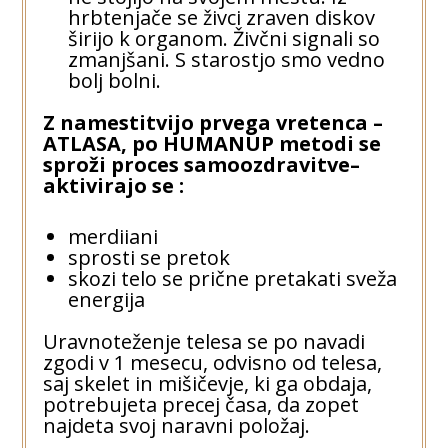
hrbtenjače se živci zraven diskov
širijo k organom. Živčni signali so
zmanjšani. S starostjo smo vedno
bolj bolni.
Z namestitvijo prvega vretenca –
ATLASA, po HUMANUP metodi se
sproži proces samoozdravitve–
aktivirajo se :
merdiiani
sprosti se pretok
skozi telo se prične pretakati sveža
energija
Uravnoteženje telesa se po navadi
zgodi v 1 mesecu, odvisno od telesa,
saj skelet in mišičevje, ki ga obdaja,
potrebujeta precej časa, da zopet
najdeta svoj naravni položaj.