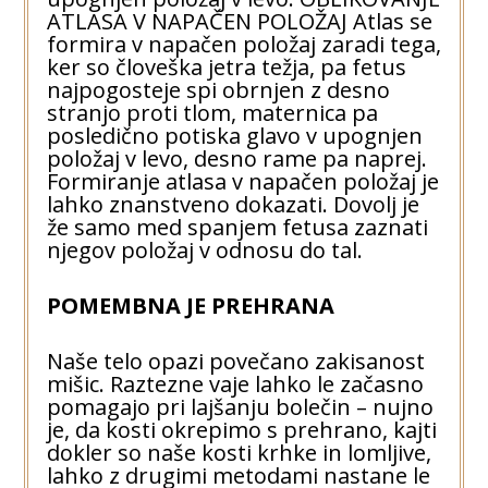
ATLASA V NAPAČEN POLOŽAJ Atlas se
formira v napačen položaj zaradi tega,
ker so človeška jetra težja, pa fetus
najpogosteje spi obrnjen z desno
stranjo proti tlom, maternica pa
posledično potiska glavo v upognjen
položaj v levo, desno rame pa naprej.
Formiranje atlasa v napačen položaj je
lahko znanstveno dokazati. Dovolj je
že samo med spanjem fetusa zaznati
njegov položaj v odnosu do tal.
POMEMBNA JE PREHRANA
Naše telo opazi povečano zakisanost
mišic. Raztezne vaje lahko le začasno
pomagajo pri lajšanju bolečin – nujno
je, da kosti okrepimo s prehrano, kajti
dokler so naše kosti krhke in lomljive,
lahko z drugimi metodami nastane le