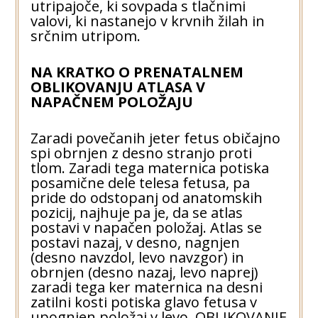
utripajoče, ki sovpada s tlačnimi
valovi, ki nastanejo v krvnih žilah in
srčnim utripom.
NA KRATKO O PRENATALNEM
OBLIKOVANJU ATLASA V
NAPAČNEM POLOŽAJU
Zaradi povečanih jeter fetus običajno
spi obrnjen z desno stranjo proti
tlom. Zaradi tega maternica potiska
posamične dele telesa fetusa, pa
pride do odstopanj od anatomskih
pozicij, najhuje pa je, da se atlas
postavi v napačen položaj. Atlas se
postavi nazaj, v desno, nagnjen
(desno navzdol, levo navzgor) in
obrnjen (desno nazaj, levo naprej)
zaradi tega ker maternica na desni
zatilni kosti potiska glavo fetusa v
upognjen položaj v levo. OBLIKOVANJE